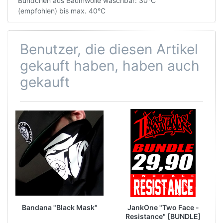
Bündchen aus Baumwolle waschbar: 30°C
(empfohlen) bis max. 40°C
Benutzer, die diesen Artikel
gekauft haben, haben auch
gekauft
Bandana "Black Mask"
JankOne "Two Face -
Resistance" [BUNDLE]