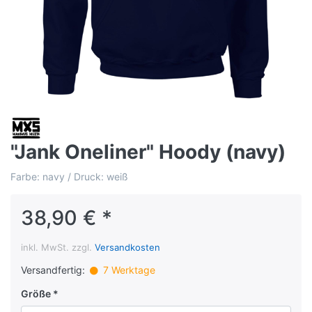
"Jank Oneliner" Hoody (navy)
Farbe: navy / Druck: weiß
38,90 € *
inkl. MwSt. zzgl.
Versandkosten
Versandfertig:
7 Werktage
Größe