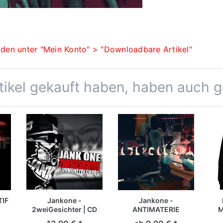
den unter "Mein Konto" > "Downloadbare Artikel"
rtikel gekauft haben, haben auch 
TIF
Jankone -
Jankone -
2weiGesichter | CD
ANTIMATERIE
M