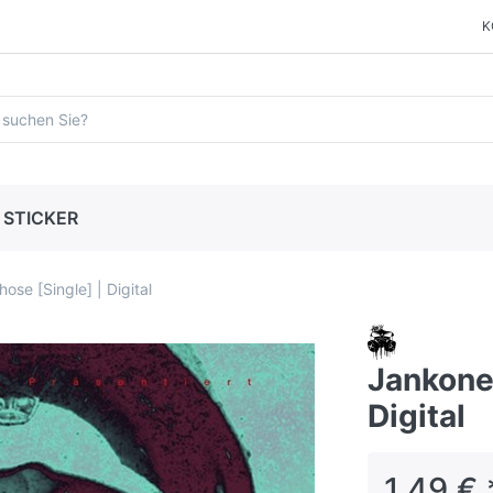
K
STICKER
ose [Single] | Digital
Jankone 
Digital
1,49 € 