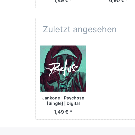
1,49 € *
6,90 € *
Zuletzt angesehen
Jankone - Psychose
[Single] | Digital
1,49 € *