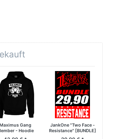
gekauft
Maximus Gang
JankOne "Two Face -
ember - Hoodie
Resistance" [BUNDLE]
(schwarz)